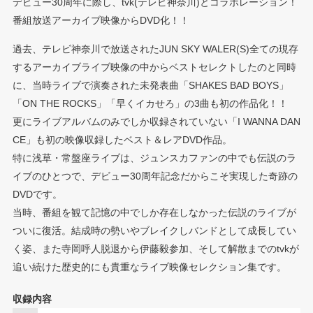
デビュー30周年に際し、tvk(テレビ神奈川)とコラボレーション！
番組放送アーカイブ映像からDVD化！！
過去、テレビ神奈川で放送されたJUN SKY WALER(S)全ての現存
するアーカイブライブ映像の中からベストセレクトしたのと同時
に、当時ライブで演奏された未発表曲「SHAKES BAD BOYS」
「ON THE ROCKS」「早くイカせろ」の3曲も初の作品化！！
更にライブアルバムのみでしか収録されていない「I WANNA DAN
CE」も初の映像収録したベスト＆レアDVD作品。
特に浅草・常盤座ライブは、ジュンスカファンの中でも伝説のラ
イブのひとつで、デビュー30周年記念だからこそ実現した奇跡の
DVDです。
当時、番組を観て記憶の中でしか存在しなかった伝説のライブが
ついに復活。結成時の勢いやブレイクしバンドとして成長してい
く姿、また寺岡呼人脱退から伊藤毅参加、そして解散までのtvkが
追い続けた歴史的にも貴重なライブ映像セレクション集です。
収録内容